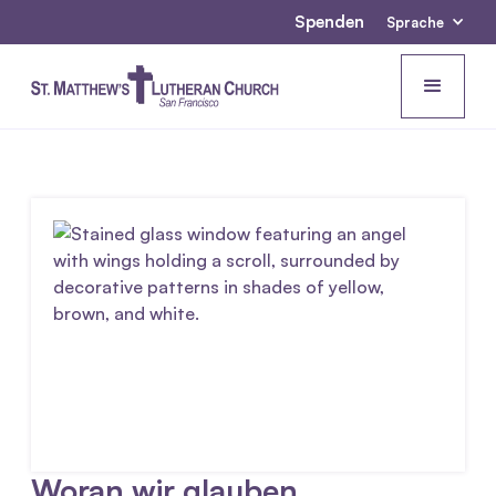
Spenden
Sprache
Woran wir glauben